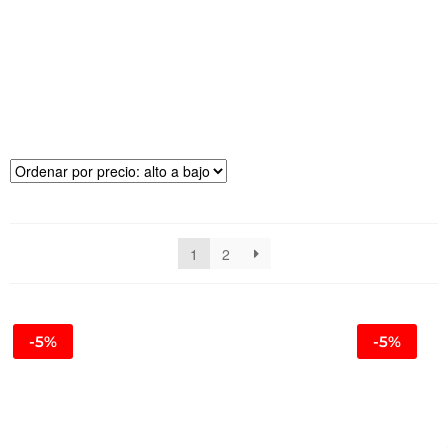
R
E
CI
O
1
2
-5%
-5%