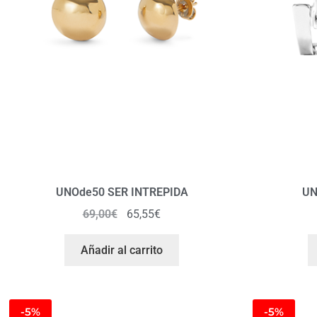
UNOde50 SER INTREPIDA
UN
69,00
€
65,55
€
Añadir al carrito
-5%
-5%