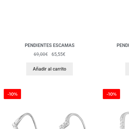
PENDIENTES ESCAMAS
PEND
69,00
€
65,55
€
Añadir al carrito
-10%
-10%