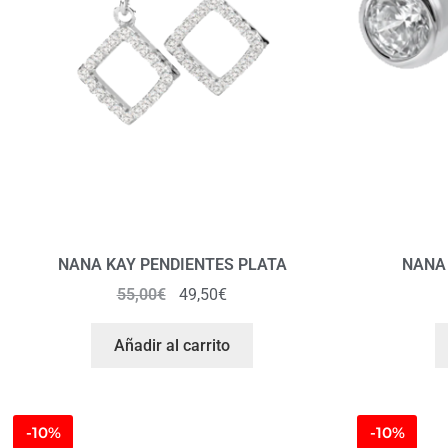
NANA KAY PENDIENTES PLATA
NANA 
55,00
€
49,50
€
Añadir al carrito
-10%
-10%