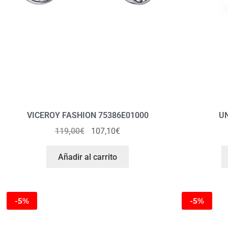
VICEROY FASHION 75386E01000
U
119,00
€
107,10
€
Añadir al carrito
-5%
-5%