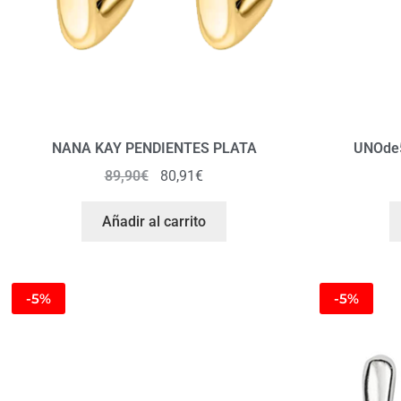
NANA KAY PENDIENTES PLATA
UNOde
89,90
€
80,91
€
Añadir al carrito
-5%
-5%