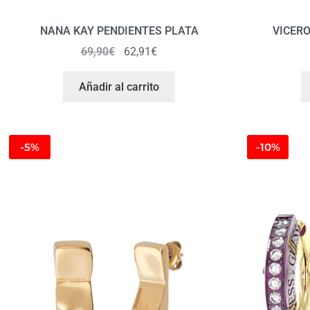
NANA KAY PENDIENTES PLATA
VICERO
69,90
€
62,91
€
Añadir al carrito
-5%
-10%