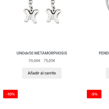
UNOde50 METAMORPHOSIS
PEND
79,00
€
75,05
€
Añadir al carrito
-10%
-5%