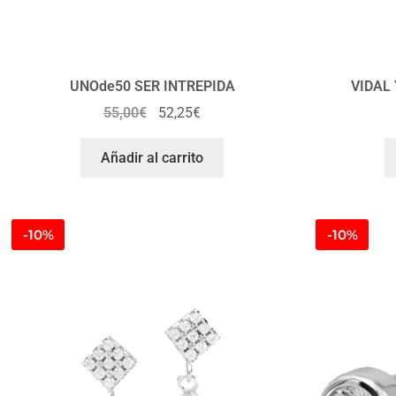
UNOde50 SER INTREPIDA
VIDAL
55,00
€
52,25
€
Añadir al carrito
-10%
-10%