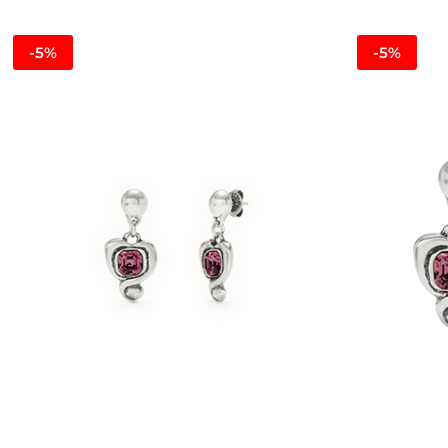
-5%
-5%