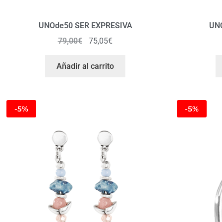
UNOde50 SER EXPRESIVA
UN
79,00
€
75,05
€
Añadir al carrito
-5%
-5%