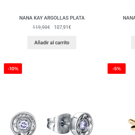
NANA KAY ARGOLLAS PLATA
NANA
119,90
€
107,91
€
Añadir al carrito
-10%
-5%