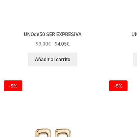
UNOde50 SER EXPRESIVA
U
99,00
€
94,05
€
Añadir al carrito
-5%
-5%