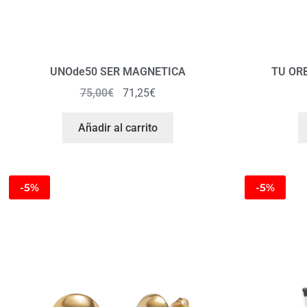
UNOde50 SER MAGNETICA
TU OR
75,00
€
71,25
€
Añadir al carrito
-5%
-5%