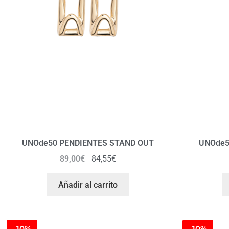
UNOde50 PENDIENTES STAND OUT
UNOde5
89,00
€
84,55
€
Añadir al carrito
-10%
-10%