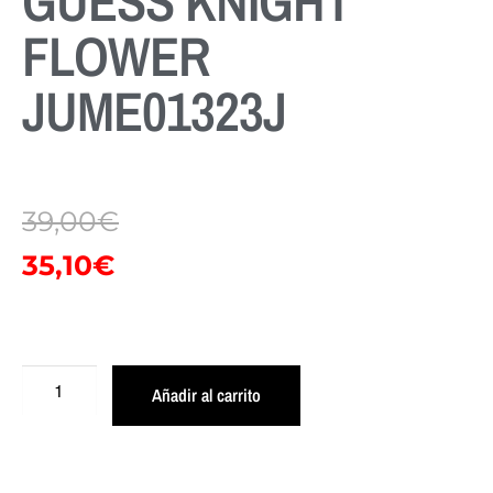
GUESS KNIGHT
FLOWER
JUME01323J
39,00
€
35,10
€
Añadir al carrito