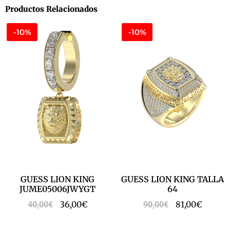
Productos Relacionados
-10%
-10%
GUESS LION KING
GUESS LION KING TALLA
JUME05006JWYGT
64
36,00
€
81,00
€
40,00
€
90,00
€