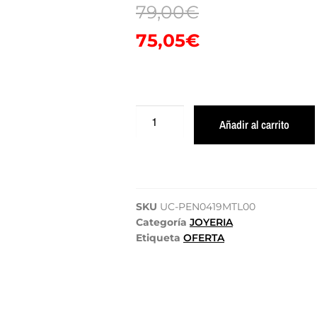
79,00
€
75,05
€
Añadir al carrito
SKU
UC-PEN0419MTL00
Categoría
JOYERIA
Etiqueta
OFERTA