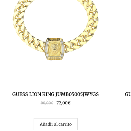
GUESS LION KING JUMB05005JWYGS
GU
72,00
€
80,00
€
Añadir al carrito