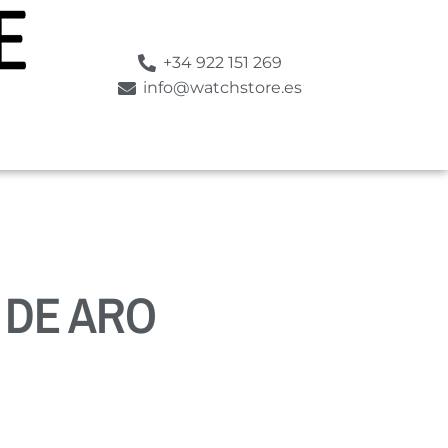
+34 922 151 269
info@watchstore.es
 DE ARO