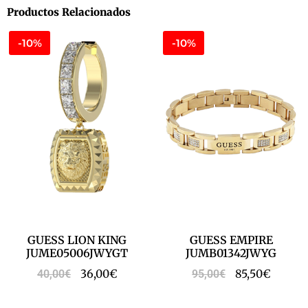
Productos Relacionados
-10%
-10%
GUESS LION KING
GUESS EMPIRE
JUME05006JWYGT
JUMB01342JWYG
36,00
€
85,50
€
40,00
€
95,00
€