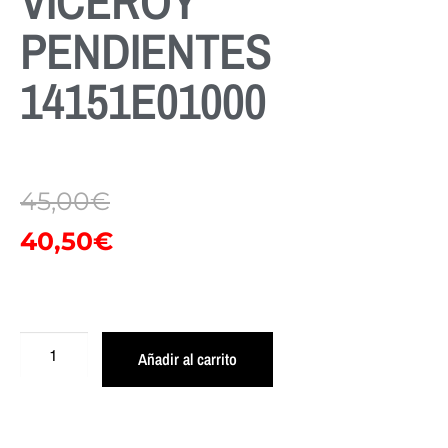
VICEROY
PENDIENTES
14151E01000
45,00
€
40,50
€
Añadir al carrito