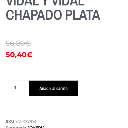
VIDAL Y VIDAL
CHAPADO PLATA
56,00
€
50,40
€
Añadir al carrito
SKU
VV-X27991
Categoría
JOYERIA