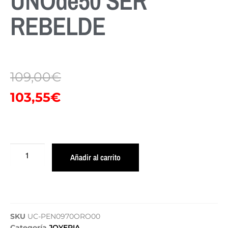
UNOde50 SER
REBELDE
109,00
€
103,55
€
Añadir al carrito
SKU
UC-PEN0970ORO00
Categoría
JOYERIA