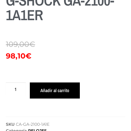
G-SHOCK GA-2100-
1A1ER
109,00
€
98,10
€
Añadir al carrito
SKU
CA-GA-2100-1A1E
Categoría
RELOJES