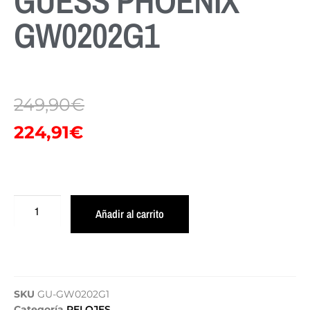
GUESS PHOENIX
GW0202G1
249,90
€
224,91
€
Añadir al carrito
SKU
GU-GW0202G1
Categoría
RELOJES