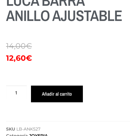
LUCA BARRA
ANILLO AJUSTABLE
14,00
€
12,60
€
Añadir al carrito
SKU
LB-ANK527
Categoría
JOYERIA