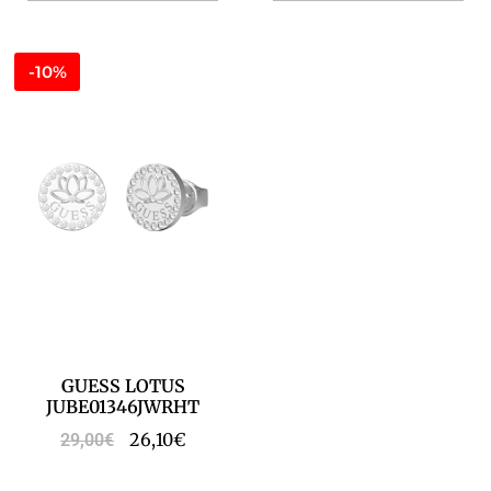
-10%
GUESS LOTUS
JUBE01346JWRHT
26,10
€
29,00
€