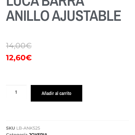
LUCA BARRA
ANILLO AJUSTABLE
14,00
€
12,60
€
Añadir al carrito
SKU
LB-ANK525
Categoría
JOYERIA