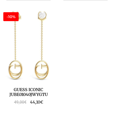
-10%
GUESS ICONIC
JUBE01040JWYGTU
44,10
€
49,00
€