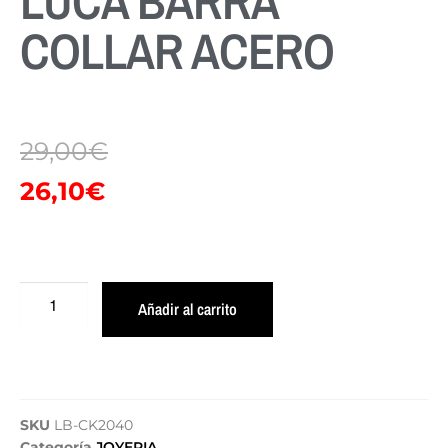
LUCA BARRA
COLLAR ACERO
29,00
€
26,10
€
Añadir al carrito
SKU
LB-CK2040
Categoría
JOYERIA