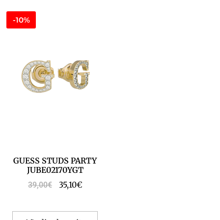
-10%
GUESS STUDS PARTY
JUBE02170YGT
35,10
€
39,00
€