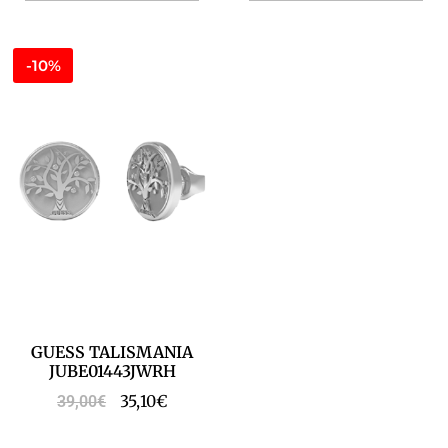
-10%
GUESS TALISMANIA
JUBE01443JWRH
35,10
€
39,00
€