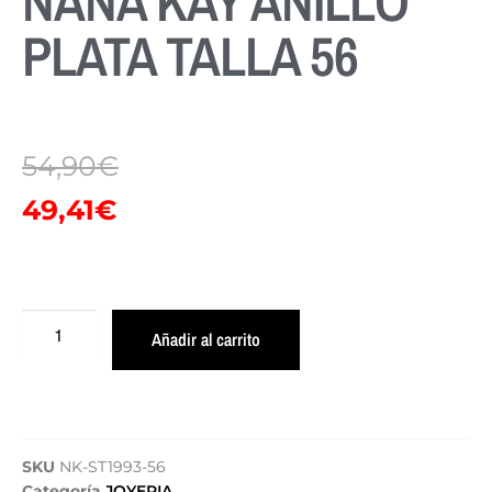
NANA KAY ANILLO
PLATA TALLA 56
54,90
€
49,41
€
Añadir al carrito
SKU
NK-ST1993-56
Categoría
JOYERIA