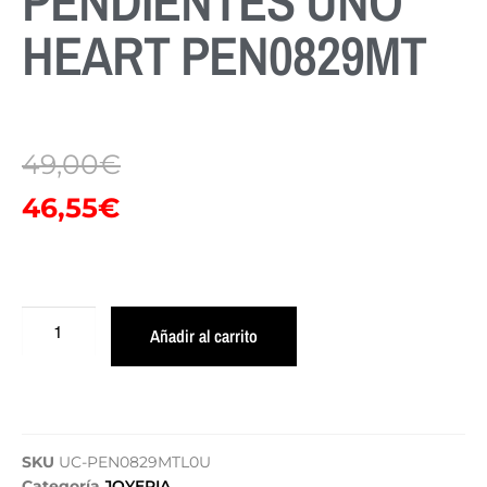
PENDIENTES UNO
HEART PEN0829MT
49,00
€
46,55
€
Añadir al carrito
SKU
UC-PEN0829MTL0U
Categoría
JOYERIA