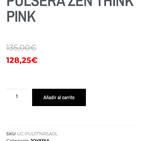
PULSERA ZEN THINK
PINK
135,00
€
128,25
€
Añadir al carrito
SKU
UC-PUL1774RSA0L
Categoría
JOYERIA