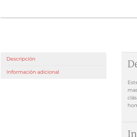
Descripción
De
Información adicional
Est
mas
clá
hom
In