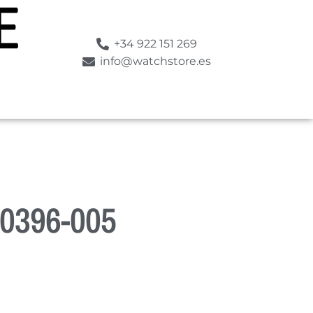
+34 922 151 269
info@watchstore.es
0396-005