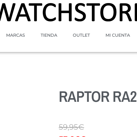
MARCAS
TIENDA
OUTLET
MI CUENTA
RAPTOR RA2
59,95
€