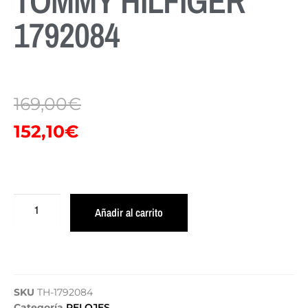
TOMMY HILFIGER
1792084
169,00
€
152,10
€
Añadir al carrito
SKU
TH-1792084
Categoría
RELOJES