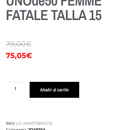
UNOde50 FEMME
FATALE TALLA 15
79,00
€
75,05
€
Añadir al carrito
SKU
UC-ANI0738MTL15
Categoría
JOYERIA