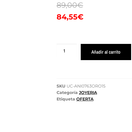
89,00
€
84,55
€
Añadir al carrito
SKU
UC-ANI0763ORO15
Categoría
JOYERIA
Etiqueta
OFERTA