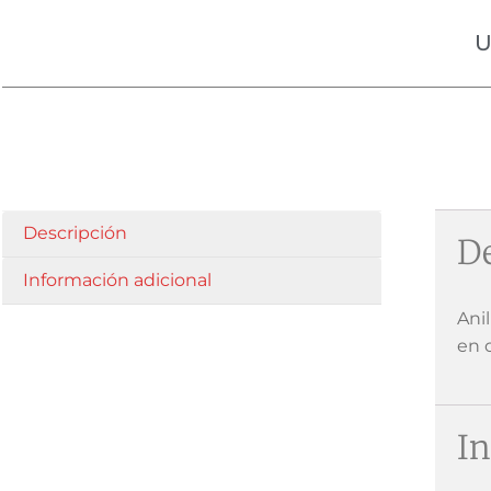
U
Descripción
De
Información adicional
Ani
en 
In