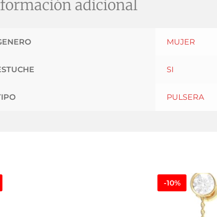
formación adicional
GENERO
MUJER
ESTUCHE
SI
TIPO
PULSERA
-10%