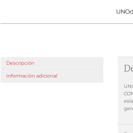
UNOd
Descripción
De
Información adicional
UNO
CON
esl
gen