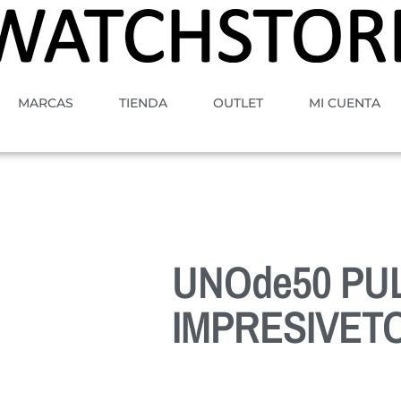
MARCAS
TIENDA
OUTLET
MI CUENTA
UNOde50 PU
IMPRESIVET