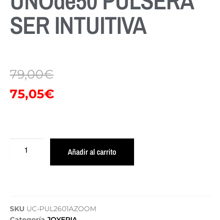
UNOde50 PULSERA
SER INTUITIVA
79,00
€
75,05
€
Añadir al carrito
SKU
UC-PUL2601AZOOM
Categoría
JOYERIA