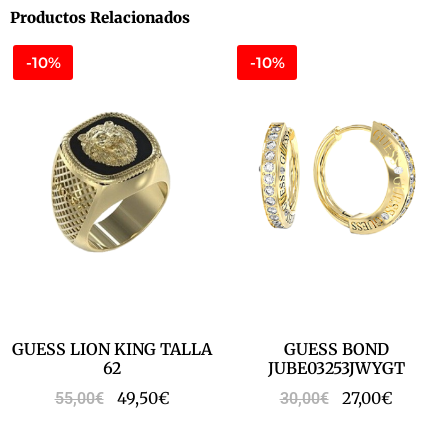
Productos Relacionados
-10%
-10%
GUESS LION KING TALLA
GUESS BOND
62
JUBE03253JWYGT
49,50
€
27,00
€
55,00
€
30,00
€