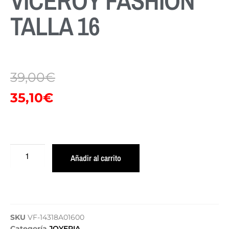
VICEROY FASHION
TALLA 16
39,00
€
35,10
€
Añadir al carrito
SKU
VF-14318A01600
Categoría
JOYERIA