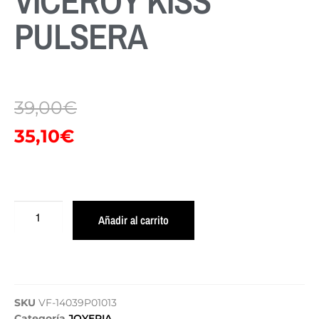
VICEROY KISS
PULSERA
39,00
€
35,10
€
Añadir al carrito
SKU
VF-14039P01013
Categoría
JOYERIA