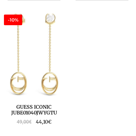
-10%
GUESS ICONIC
JUBE01040JWYGTU
44,10
€
49,00
€