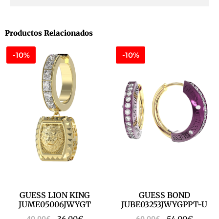
Productos Relacionados
-10%
-10%
GUESS LION KING
GUESS BOND
JUME05006JWYGT
JUBE03253JWYGPPT-U