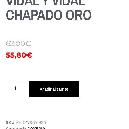
VIDAL Y VIDAL
CHAPADO ORO
62,00
€
55,80
€
Añadir al carrito
SKU
VV-X479651820
Categoría
JOYERIA