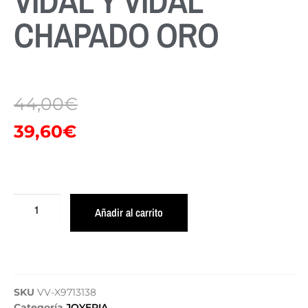
VIDAL Y VIDAL
CHAPADO ORO
44,00
€
39,60
€
Añadir al carrito
SKU
VV-X9713138
Categoría
JOYERIA