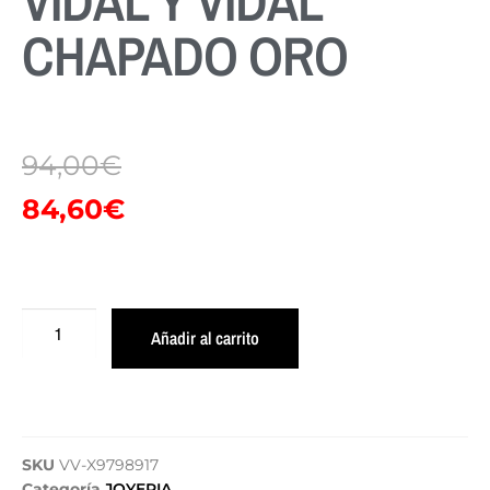
VIDAL Y VIDAL
CHAPADO ORO
94,00
€
84,60
€
Añadir al carrito
SKU
VV-X9798917
Categoría
JOYERIA