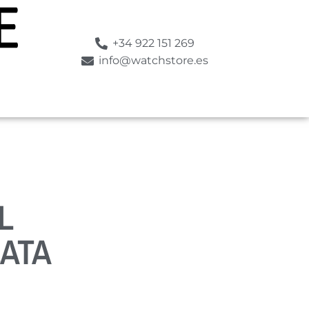
+34 922 151 269
info@watchstore.es
L
ATA