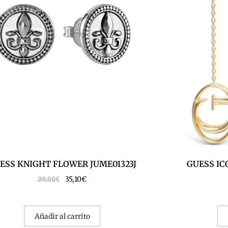
ESS KNIGHT FLOWER JUME01323J
GUESS IC
35,10
€
39,00
€
Añadir al carrito