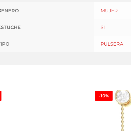
GENERO
MUJER
ESTUCHE
SI
TIPO
PULSERA
-10%