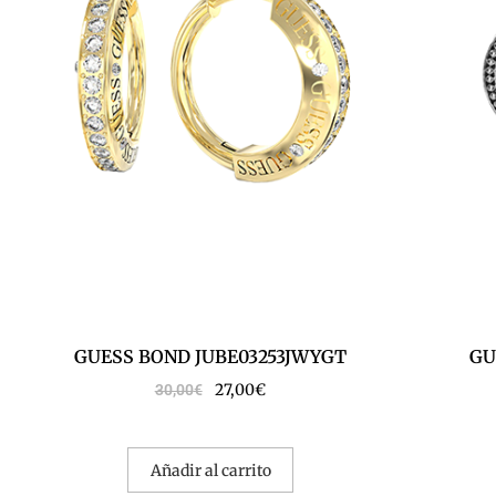
GUESS BOND JUBE03253JWYGT
GU
27,00
€
30,00
€
Añadir al carrito