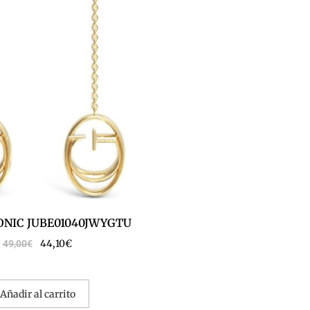
ONIC JUBE01040JWYGTU
44,10
€
49,00
€
Añadir al carrito