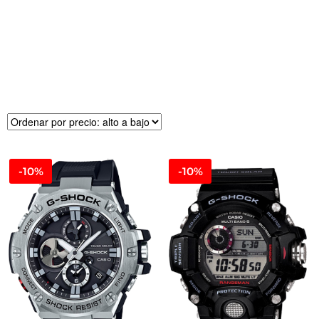
R
E
CI
O
-10%
-10%