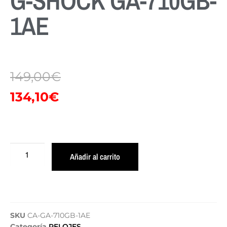
G-SHOCK GA-710GB-
1AE
149,00
€
134,10
€
Añadir al carrito
SKU
CA-GA-710GB-1AE
Categoría
RELOJES