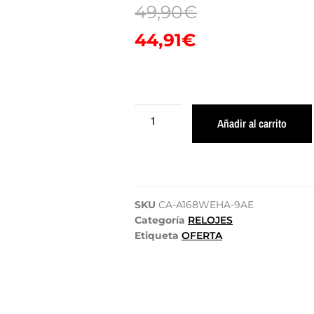
49,90
€
44,91
€
Añadir al carrito
SKU
CA-A168WEHA-9AE
Categoría
RELOJES
Etiqueta
OFERTA