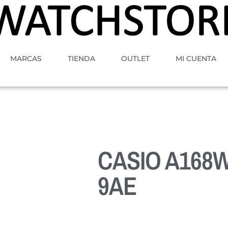
MARCAS
TIENDA
OUTLET
MI CUENTA
CASIO A168
9AE