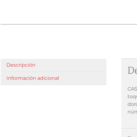
Descripción
De
Información adicional
CAS
toqu
dora
núm