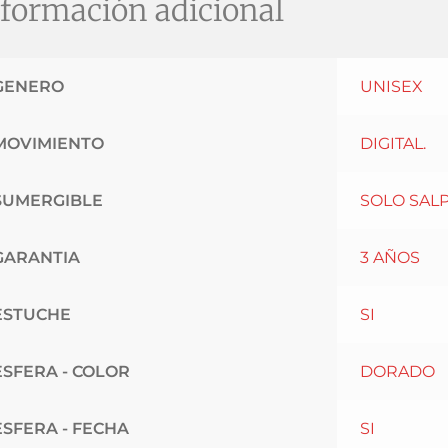
formación adicional
GENERO
UNISEX
MOVIMIENTO
DIGITAL.
SUMERGIBLE
SOLO SAL
GARANTIA
3 AÑOS
ESTUCHE
SI
ESFERA - COLOR
DORADO
ESFERA - FECHA
SI