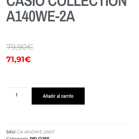
CASIO COLLECTION
A140WE-2A
79,90
€
71,91
€
Añadir al carrito
SKU
CA-A140WE-2AEF
Categoría
RELOJES