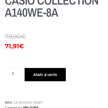
CASIO COLLECTION
A140WE-8A
79,90
€
71,91
€
Añadir al carrito
SKU
CA-A140WE-8AEF
Categoría
RELOJES