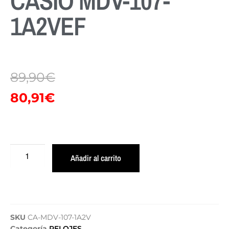
CASIO MDV-107-
1A2VEF
89,90
€
80,91
€
Añadir al carrito
SKU
CA-MDV-107-1A2V
Categoría
RELOJES