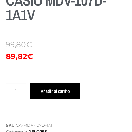
CASIO MDV-107D-
1A1V
99,80
€
89,82
€
Añadir al carrito
SKU
CA-MDV-107D-1A1
Categoría
RELOJES