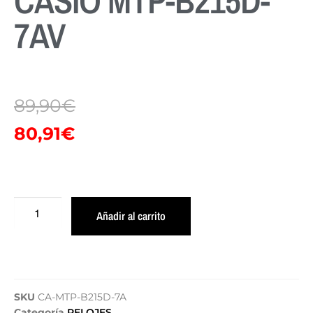
CASIO MTP-B215D-
7AV
89,90
€
80,91
€
Añadir al carrito
SKU
CA-MTP-B215D-7A
Categoría
RELOJES