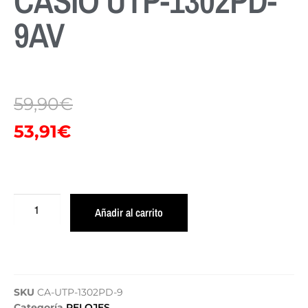
CASIO UTP-1302PD-
9AV
59,90
€
53,91
€
Añadir al carrito
SKU
CA-UTP-1302PD-9
Categoría
RELOJES