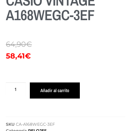
CASIO VINTAGE
A168WEGC-3EF
64,90
€
58,41
€
Añadir al carrito
SKU
CA-A168WEGC-3EF
Categoría
RELOJES