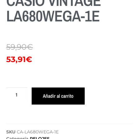
CASIO VINTAGE
LA680WEGA-1E
59,90
€
53,91
€
Añadir al carrito
SKU
CA-LA680WEGA-1E
Categoría
RELOJES