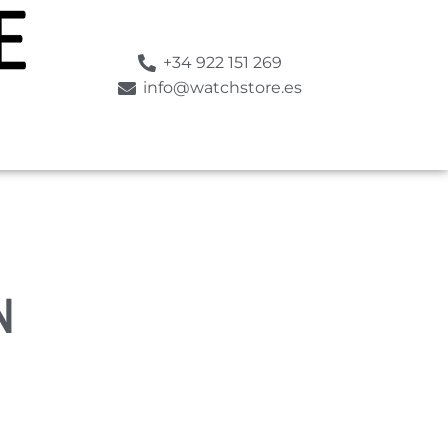
+34 922 151 269
info@watchstore.es
N