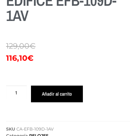
EDIFICE EFB-109D-
1AV
129,00
€
116,10
€
Añadir al carrito
SKU
CA-EFB-109D-1AV
Categoría
RELOJES