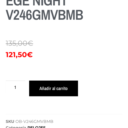
EGE NIGHT
V246GMVBMB
135,00
€
121,50
€
Añadir al carrito
SKU
OB-V246GMVBMB
Categoría
RELOJES