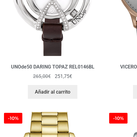
UNOde50 DARING TOPAZ REL0146BL
VICERO
265,00
€
251,75
€
Añadir al carrito
-10%
-10%