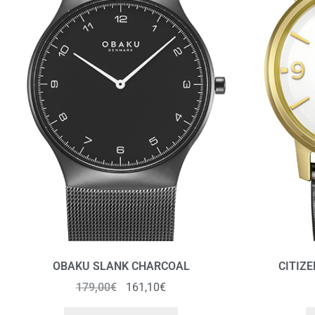
OBAKU SLANK CHARCOAL
CITIZE
179,00
€
161,10
€