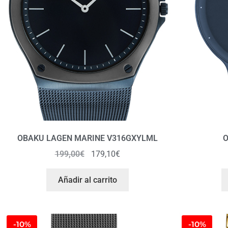
OBAKU LAGEN MARINE V316GXYLML
O
199,00
€
179,10
€
Añadir al carrito
-10%
-10%