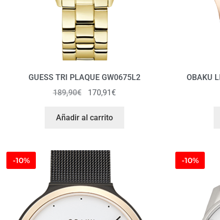
GUESS TRI PLAQUE GW0675L2
OBAKU L
189,90
€
170,91
€
Añadir al carrito
-10%
-10%