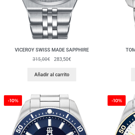
VICEROY SWISS MADE SAPPHIRE
TOM
315,00
€
283,50
€
Añadir al carrito
-10%
-10%