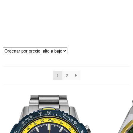
R
E
CI
O
1
2