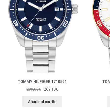
TOMMY HILFIGER 1710591
TOM
299,00
€
269,10
€
Añadir al carrito