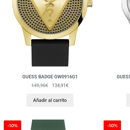
GUESS BADGE GW0916G1
GUESS
149,90
€
134,91
€
Añadir al carrito
-10%
-10%