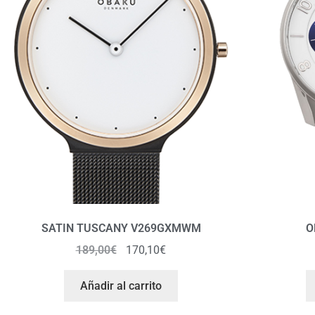
SATIN TUSCANY V269GXMWM
O
189,00
€
170,10
€
Añadir al carrito