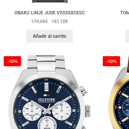
OBAKU LINJE JUDE V292GXCESC
TOM
179,00
€
161,10
€
Añadir al carrito
-10%
-10%