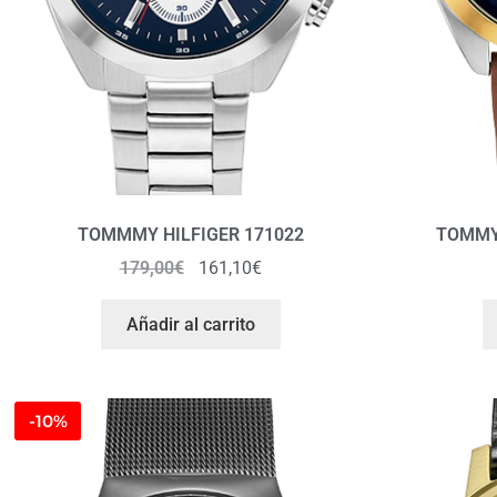
TOMMMY HILFIGER 171022
TOMMY 
179,00
€
161,10
€
Añadir al carrito
-10%