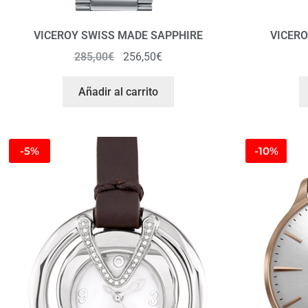
VICEROY SWISS MADE SAPPHIRE
VICERO
285,00
€
256,50
€
Añadir al carrito
-5%
-10%