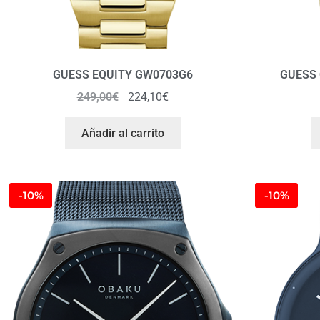
GUESS EQUITY GW0703G6
GUESS
249,00
€
224,10
€
Añadir al carrito
-10%
-10%