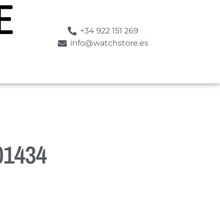
+34 922 151 269
info@watchstore.es
01434