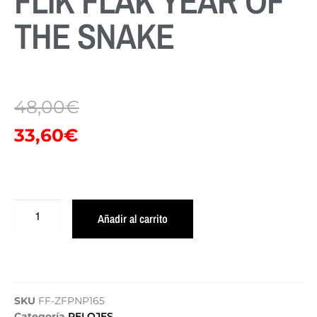
FLIK FLAK YEAR OF
THE SNAKE
48,00
€
33,60
€
Añadir al carrito
SKU
FF-ZFPNP165
Categoría
RELOJES