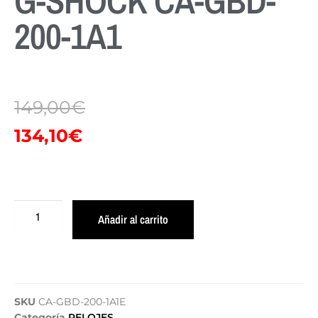
G-SHOCK CA-GBD-
200-1A1
149,00
€
134,10
€
Añadir al carrito
SKU
CA-GBD-200-1A1E
Categoría
RELOJES