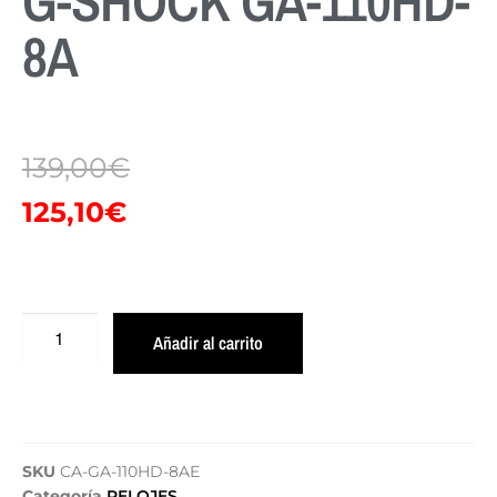
G-SHOCK GA-110HD-
8A
139,00
€
125,10
€
Añadir al carrito
SKU
CA-GA-110HD-8AE
Categoría
RELOJES