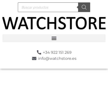
+34 922 151 269
info@watchstore.es
-10%