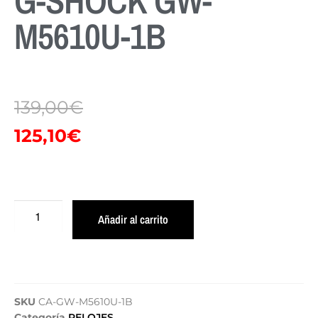
G-SHOCK GW-
M5610U-1B
139,00
€
125,10
€
Añadir al carrito
SKU
CA-GW-M5610U-1B
Categoría
RELOJES