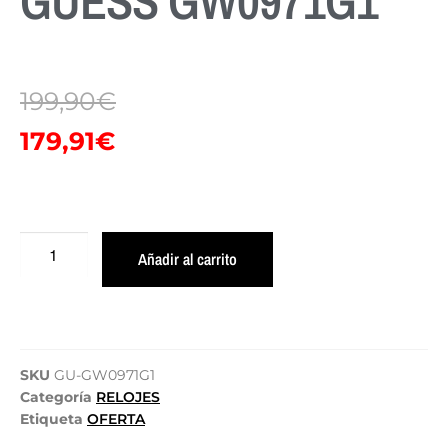
GUESS GW0971G1
199,90
€
179,91
€
Añadir al carrito
SKU
GU-GW0971G1
Categoría
RELOJES
Etiqueta
OFERTA