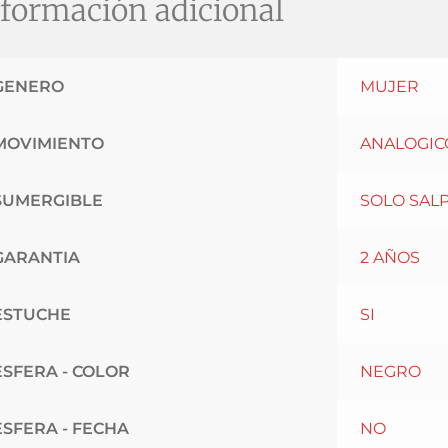
formación adicional
GENERO
MUJER
MOVIMIENTO
ANALOGIC
SUMERGIBLE
SOLO SAL
GARANTIA
2 AÑOS
ESTUCHE
SI
ESFERA - COLOR
NEGRO
ESFERA - FECHA
NO