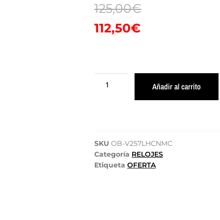
125,00
€
112,50
€
Añadir al carrito
SKU
OB-V257LHCNMC
Categoría
RELOJES
Etiqueta
OFERTA