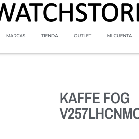
MARCAS
TIENDA
OUTLET
MI CUENTA
KAFFE FOG
V257LHCNM