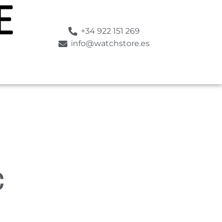
+34 922 151 269
info@watchstore.es
C