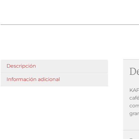
Descripción
De
Información adicional
KAF
caf
com
gran