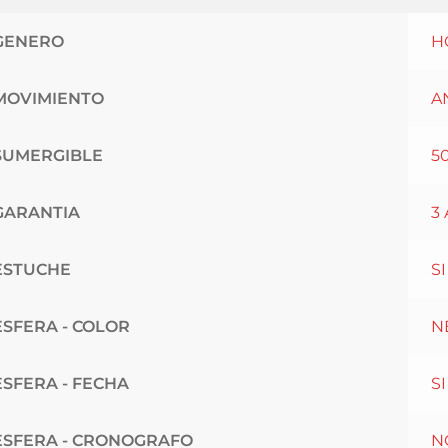
GENERO
H
MOVIMIENTO
A
SUMERGIBLE
5
GARANTIA
3
ESTUCHE
SI
ESFERA - COLOR
N
ESFERA - FECHA
SI
ESFERA - CRONOGRAFO
N